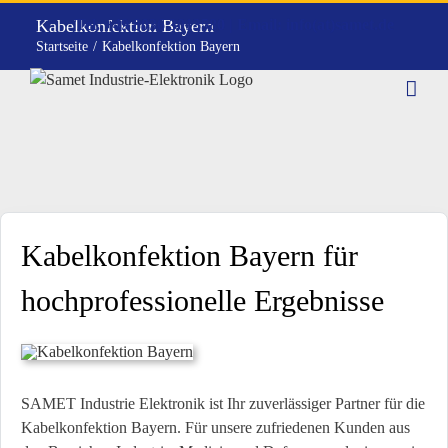
Zum
Kabelkonfektion Bayern
Tel. +49 8036 3013580 | Email: info(at)samet.de
Inhalt
Startseite
Kabelkonfektion Bayern
springen
Kabelkonfektion Bayern für
hochprofessionelle Ergebnisse
SAMET Industrie Elektronik ist Ihr zuverlässiger Partner für die
Kabelkonfektion Bayern. Für unsere zufriedenen Kunden aus