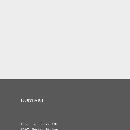
KONTAKT
Högeringer Strasse 33b
83071 Stephanskirchen